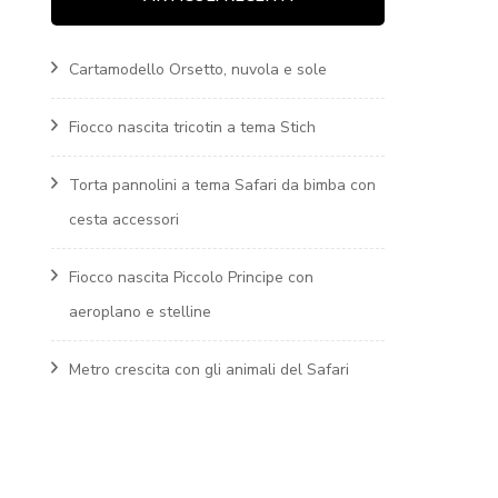
WINNIE THE POOH
Cartamodello Orsetto, nuvola e sole
Fiocchi nascita
PICCOLO PRINCIPE
Fiocco nascita tricotin a tema Stich
Fiocchi nascita ALICE
Torta pannolini a tema Safari da bimba con
NEL PAESE DELLE
cesta accessori
MERAVIGLIE
Fiocco nascita Piccolo Principe con
Fiocchi nascita
aeroplano e stelline
MICKEY MUOSE
Metro crescita con gli animali del Safari
Fiocchi nascita a
tema SUPEREROI
Fiocco nascita