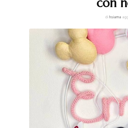
con n
di
hsiama
agg