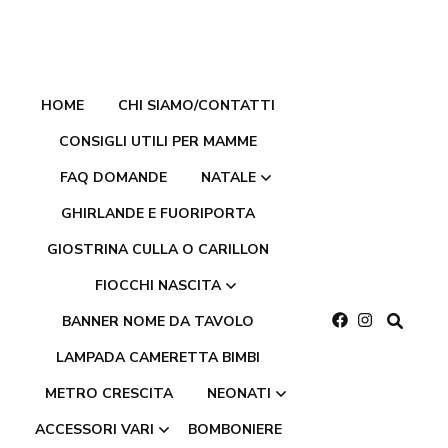
HOME
CHI SIAMO/CONTATTI
CONSIGLI UTILI PER MAMME
FAQ DOMANDE
NATALE
GHIRLANDE E FUORIPORTA
GIOSTRINA CULLA O CARILLON
Villaggi paesaggi
natalizi
FIOCCHI NASCITA
BANNER NOME DA TAVOLO
Ghirlande e
LAMPADA CAMERETTA BIMBI
Fiocchi nascita in
fuoriporta natalizie
feltro pannolenci
METRO CRESCITA
NEONATI
Palline di natale
ACCESSORI VARI
BOMBONIERE
Fiocchi nascita in