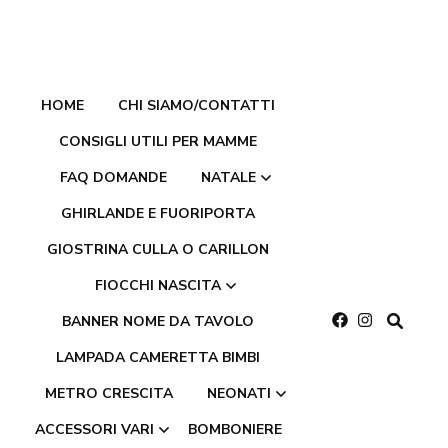
HOME
CHI SIAMO/CONTATTI
CONSIGLI UTILI PER MAMME
FAQ DOMANDE
NATALE
GHIRLANDE E FUORIPORTA
GIOSTRINA CULLA O CARILLON
Villaggi paesaggi
natalizi
FIOCCHI NASCITA
BANNER NOME DA TAVOLO
Ghirlande e
LAMPADA CAMERETTA BIMBI
Fiocchi nascita in
fuoriporta natalizie
feltro pannolenci
METRO CRESCITA
NEONATI
Palline di natale
ACCESSORI VARI
BOMBONIERE
Fiocchi nascita in