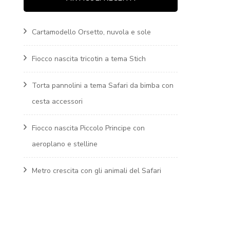
WINNIE THE POOH
Cartamodello Orsetto, nuvola e sole
Fiocchi nascita
PICCOLO PRINCIPE
Fiocco nascita tricotin a tema Stich
Fiocchi nascita ALICE
Torta pannolini a tema Safari da bimba con
NEL PAESE DELLE
cesta accessori
MERAVIGLIE
Fiocco nascita Piccolo Principe con
Fiocchi nascita
aeroplano e stelline
MICKEY MUOSE
Metro crescita con gli animali del Safari
Fiocchi nascita a
tema SUPEREROI
Fiocco nascita