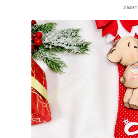
di
hsiam