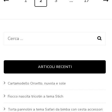
1
2
3
…
17
Pagina
Pagina
Pagina
Pagina
articoli
Ricerca
per:
ARTICOLI RECENTI
Cartamodello Orsetto, nuvola e sole
Fiocco nascita tricotin a tema Stich
Torta pannolini a tema Safari da bimba con cesta accessori